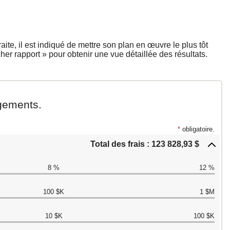
ite, il est indiqué de mettre son plan en œuvre le plus tôt
cher rapport » pour obtenir une vue détaillée des résultats.
ngements.
*
obligatoire.
Total des frais : 123 828,93 $
8 %
12 %
100 $K
1 $M
10 $K
100 $K