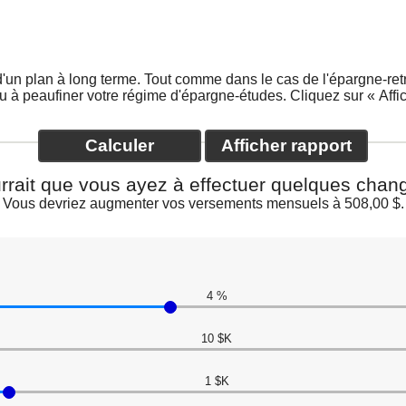
d'un plan à long terme. Tout comme dans le cas de l'épargne-retra
 ou à peaufiner votre régime d'épargne-études. Cliquez sur « Affi
urrait que vous ayez à effectuer quelques cha
Vous devriez augmenter vos versements mensuels à 508,00 $.
Cliquer
pour
4 %
cacher
les
10 $K
entrées
1 $K