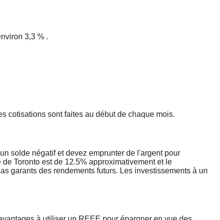
'environ 3,3 %
.
 cotisations sont faites au début de chaque mois.
un solde négatif et devez emprunter de l'argent pour
e de Toronto est de 12.5% approximativement et le
as garants des rendements futurs. Les investissements à un
 avantages à utiliser un REEE pour épargner en vue des