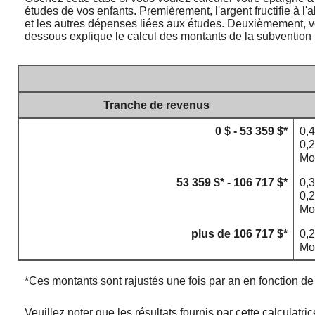
études de vos enfants. Premièrement, l'argent fructifie à l'a
et les autres dépenses liées aux études. Deuxièmement, vo
dessous explique le calcul des montants de la subvention 
Tranche de revenus
0 $ - 53 359 $*
0,4
0,2
Mo
53 359 $* - 106 717 $*
0,3
0,2
Mo
plus de 106 717 $*
0,2
Mo
*Ces montants sont rajustés une fois par an en fonction de l
Veuillez noter que les résultats fournis par cette calcula