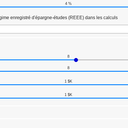
4 %
égime enregistré d'épargne-études (REEE) dans les calculs
Cliquer
pour
8
cacher
les
8
entrées
1 $K
1 $K
Cliquez
sur