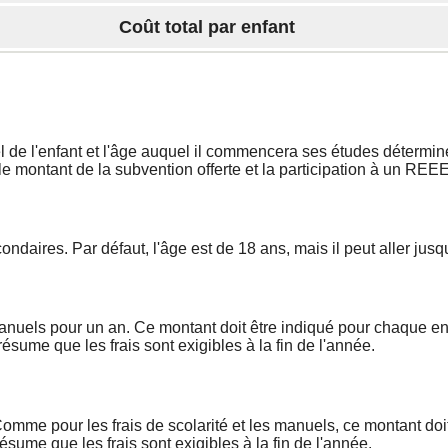
Coût total par enfant
Cliquez
sur
afficher
le
graphique
uel de l'enfant et l'âge auquel il commencera ses études déterm
r le montant de la subvention offerte et la participation à un RE
aires. Par défaut, l'âge est de 18 ans, mais il peut aller jusq
anuels pour un an. Ce montant doit être indiqué pour chaque enfan
ésume que les frais sont exigibles à la fin de l'année.
mme pour les frais de scolarité et les manuels, ce montant doit 
résume que les frais sont exigibles à la fin de l'année.