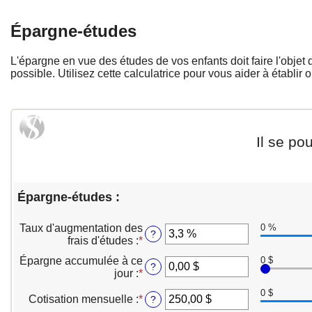
Épargne-études
L'épargne en vue des études de vos enfants doit faire l'objet 
possible. Utilisez cette calculatrice pour vous aider à établir
Il se po
Épargne-études :
Taux d'augmentation des
0 %
?
frais d'études
:
*
Entrez
un
Épargne accumulée à ce
0 $
montant
?
jour
:
*
Entrez
entre
un
0 %
0 $
montant
Cotisation mensuelle
:
*
Entrez
?
et
entre
un