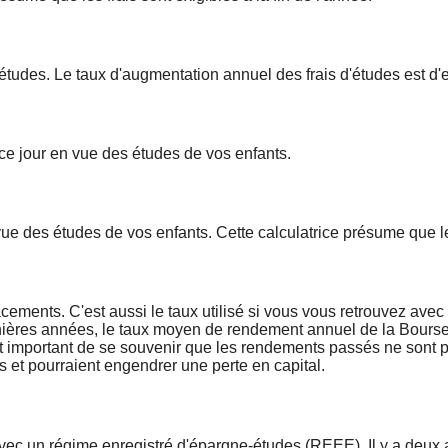
études. Le taux d'augmentation annuel des frais d'études est d
ce jour en vue des études de vos enfants.
 des études de vos enfants. Cette calculatrice présume que les
ments. C'est aussi le taux utilisé si vous vous retrouvez avec 
dernières années, le taux moyen de rendement annuel de la Bours
t important de se souvenir que les rendements passés ne sont p
ls et pourraient engendrer une perte en capital.
avec un régime enregistré d'épargne-études (REEE). Il y a deux