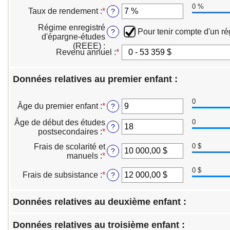
20 %
0 %
0,00 $
montant
Taux de rendement
:
*
Entrez
?
et
entre
un
1 000 000,00 $
0,00 $
Régime enregistré
montant
Pour tenir compte d'un r
?
et
d'épargne-études
entre
100 000,00 $
(REEE)
:
0 %
Revenu annuel
:
*
et
20 %
Données relatives au premier enfant :
0
Âge du premier enfant
:
*
Entrez
?
un
Âge de début des études
0
montant
?
postsecondaires
:
*
Entrez
entre
un
0
Frais de scolarité et
0 $
montant
?
et
manuels
:
*
Entrez
entre
25
un
0
0 $
montant
Frais de subsistance
:
*
Entrez
?
et
entre
un
25
0,00 $
montant
Données relatives au deuxième enfant :
et
entre
100 000,00 $
0,00 $
et
Données relatives au troisième enfant :